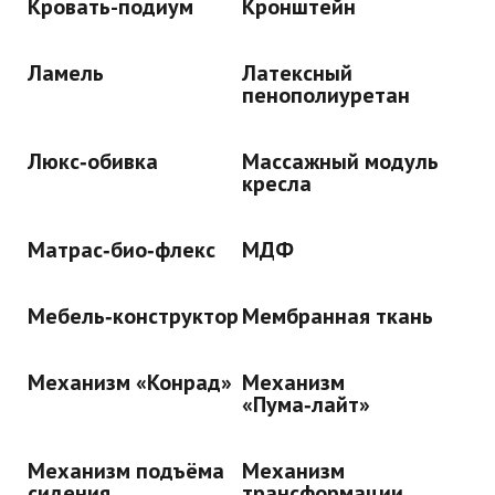
Кровать-подиум
Кронштейн
Ламель
Латексный
пенополиуретан
Люкс‑обивка
Массажный модуль
кресла
Матрас‑био‑флекс
МДФ
Мебель‑конструктор
Мембранная ткань
Механизм «Конрад»
Механизм
«Пума‑лайт»
Механизм подъёма
Механизм
сидения
трансформации