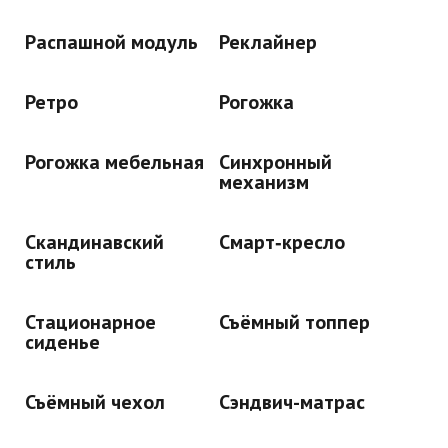
Распашной модуль
Реклайнер
Ретро
Рогожка
Рогожка мебельная
Синхронный
механизм
Скандинавский
Смарт‑кресло
стиль
Стационарное
Съёмный топпер
сиденье
Съёмный чехол
Сэндвич-матрас