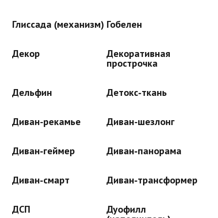
Глиссада (механизм)
Гобелен
Декор
Декоративная
прострочка
Дельфин
Детокс‑ткань
Диван-рекамье
Диван-шезлонг
Диван‑геймер
Диван‑панорама
Диван‑смарт
Диван‑трансформер
ДСП
Дуофилл