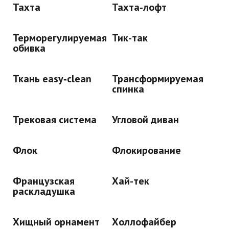
Тахта
Тахта‑лофт
Терморегулируемая
Тик-так
обивка
Ткань easy‑clean
Трансформируемая
спинка
Трековая система
Угловой диван
Флок
Флокирование
Французская
Хай-тек
раскладушка
Хищный орнамент
Холлофайбер