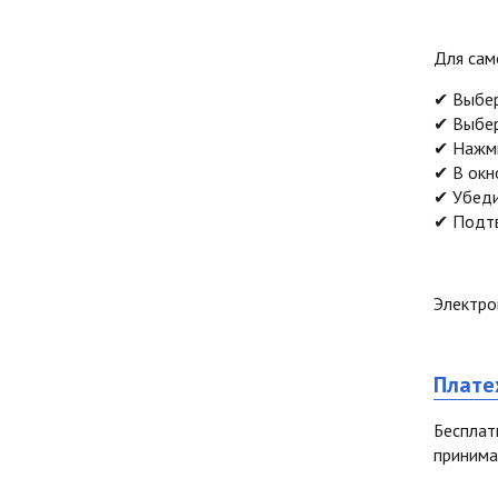
Для сам
✔
Выбер
✔
Выбер
✔
Нажми
✔
В окн
✔
Убеди
✔
Подтв
Электро
Плате
Бесплат
принима