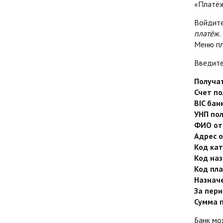
«Платёж
Войдите
платёж.
Меню пл
Введите
Получа
Счет по
BIC бан
УНП пол
ФИО от
Адрес о
Код кат
Код на
Код пл
Назнач
За пери
Сумма 
Банк мо