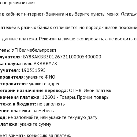
 по реквизитам».
 в кабинет интернет-банкинга и выберите пункты меню:
Платеж
атежей в разных банках отличается, но порядок шагов похожий
 данные платежа. Реквизиты лучше скопировать, а не вводить от
тель:
УП Белмебельпроект
лучателя:
BY88AKBB30126721100005400000
ка получателя:
AKBBBY2X
учателя:
190351395
правителя:
укажите ФИО
тправителя:
укажите адрес
егории назначения перевода:
OTHR. Иной платеж
значения платежа:
12601 - Товары. Прочие товары
атежа в бюджет:
не заполнять
ение платежа:
за мебель
од:
не заполняйте, или укажите текущую дату
платежа:
укажите сумму
жет взимать комиссию за платёж.