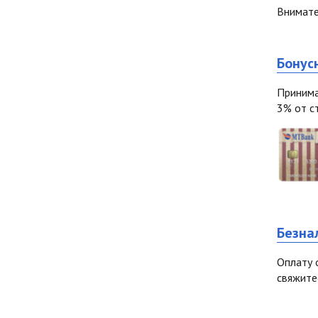
Внимате
Бонус
Принима
3% от с
Безна
Оплату 
свяжите