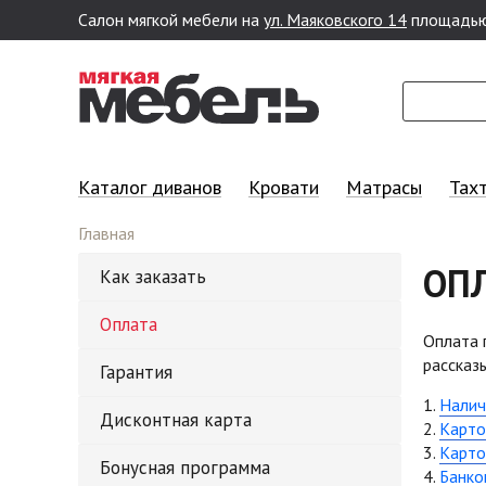
Салон мягкой мебели на
ул. Маяковского 14
площадью
Перейти к основному содержанию
Каталог диванов
Кровати
Матрасы
Тах
Главная
ОП
Как заказать
Оплата
Оплата 
рассказ
Гарантия
1.
Налич
Дисконтная карта
2.
Карто
3.
Карто
Бонусная программа
4.
Банко