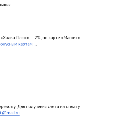
льщик.
 «Халва Плюс» — 2%, по карте «Магнит» —
бонусным картам...
.
реводу. Для получения счета на оплату
t@mail.ru
.