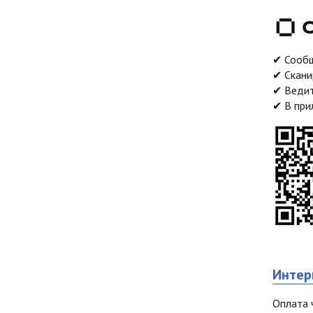
✔
Сообщ
✔
Скани
✔
Ведит
✔
В при
Интер
Оплата 