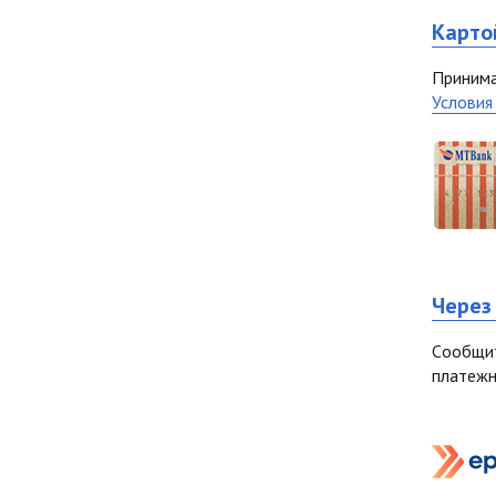
Карто
Принима
Условия 
Через 
Cообщит
платежн