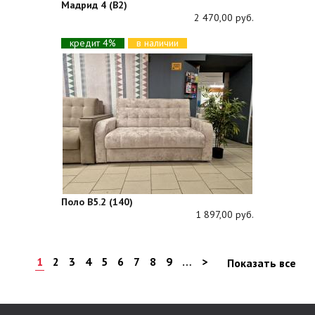
Мадрид 4 (В2)
2 470,00 руб.
кредит 4%
в наличии
Поло В5.2 (140)
1 897,00 руб.
1
2
3
4
5
6
7
8
9
…
>
Показать все