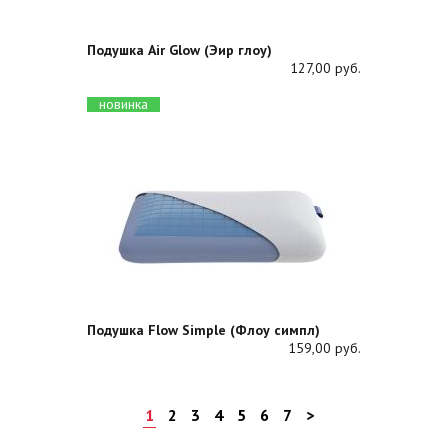
Подушка Air Glow (Эир глоу)
127,00 руб.
новинка
Подушка Flow Simple (Флоу симпл)
159,00 руб.
1
2
3
4
5
6
7
>