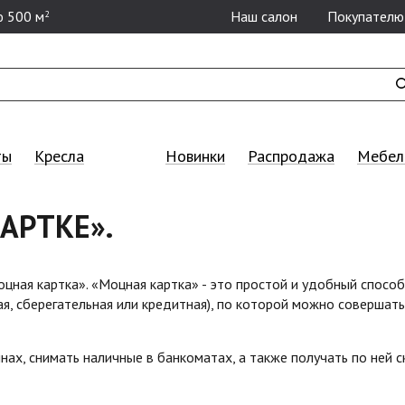
 500 м
Наш салон
Покупателю
2
ты
Кресла
Новинки
Распродажа
Мебель
АРТКЕ».
цная картка». «Моцная картка» - это простой и удобный спосо
ная, сберегательная или кредитная), по которой можно соверша
нах, снимать наличные в банкоматах, а также получать по ней 