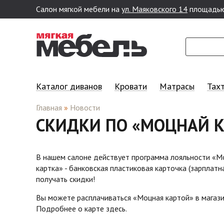
Салон мягкой мебели на
ул. Маяковского 14
площадью
Перейти к основному содержанию
Каталог диванов
Кровати
Матрасы
Тах
Главная
»
Новости
СКИДКИ ПО «МОЦНАЙ К
В нашем салоне действует программа лояльности «Мо
картка» - банковская пластиковая карточка (зарплат
получать скидки!
Вы можете расплачиваться «Моцная картой» в магази
Подробнее о карте
здесь.