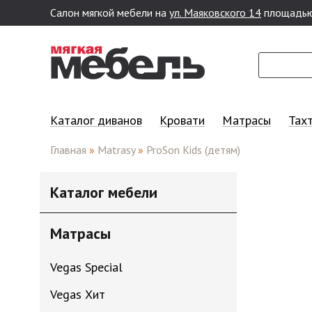
Салон мягкой мебели на
ул. Маяковского 14
площадью
Перейти к основному содержанию
Каталог диванов
Кровати
Матрасы
Тах
Главная
»
Matrasy
»
ProSon Kids (детям)
Каталог мебели
Матрасы
Vegas Special
Vegas Хит