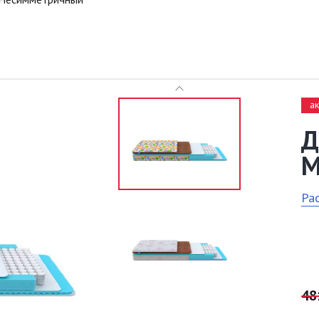
а
Д
М
Ра
48