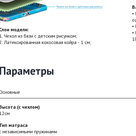
В
о
Слои модели:
1. Чехол из бязи с детским рисунком;
1
2. Латексированная кокосовая койра - 1 см;
Параметры
Основные
Высота (с чехлом)
12см
Тип матраса
с независимыми пружинами