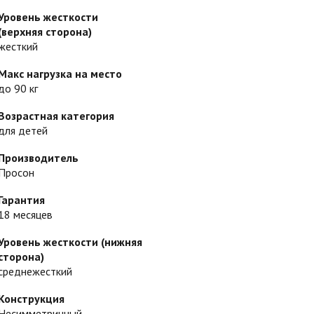
Уровень жесткости
(верхняя сторона)
жесткий
Макс нагрузка на место
до 90 кг
Возрастная категория
для детей
Производитель
Просон
Гарантия
18 месяцев
Уровень жесткости (нижняя
сторона)
среднежесткий
Конструкция
Несимметричный