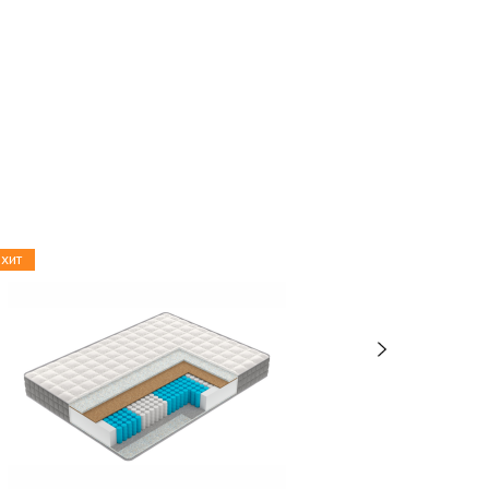
хит
новинка
Special S5 