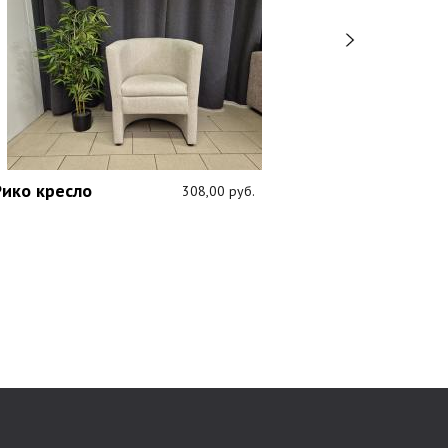
Поло В4.5М
Рико кресло
308,00 руб.