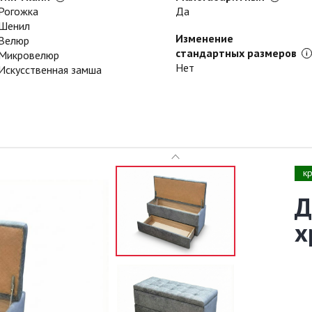
Рогожка
Да
Шенил
Изменение
Велюр
стандартных размеров
Микровелюр
Нет
Искусственная замша
к
Д
х