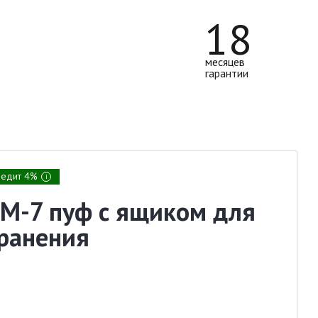
18
месяцев
гарантии
редит 4%
i
М-7 пуф с ящиком для
ранения