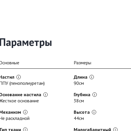
Параметры
Основные
Размеры
Настил
Длина
ППУ (пенополиуретан)
90см
Основание настила
Глубина
Жесткое основание
38см
Механизм
Высота
Не раскладной
44см
Тип ткани
Малогабаритный