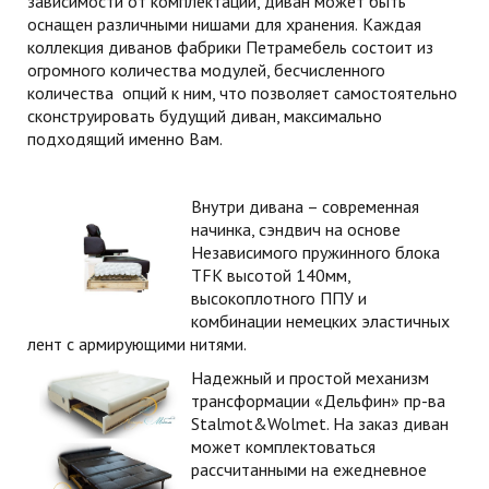
зависимости от комплектации, диван может быть
оснащен различными нишами для хранения.
Каждая
коллекция диванов фабрики Петрамебель состоит из
огромного количества модулей, бесчисленного
количества опций к ним, что позволяет самостоятельно
сконструировать будущий диван, максимально
подходящий именно Вам.
Внутри дивана – современная
начинка, сэндвич на основе
Независимого пружинного блока
TFK высотой 140мм,
высокоплотного ППУ и
комбинации немецких эластичных
лент с армирующими нитями.
Надежный и простой механизм
трансформации «Дельфин» пр-ва
Stalmot&Wolmet. На заказ диван
может комплектоваться
рассчитанными на ежедневное