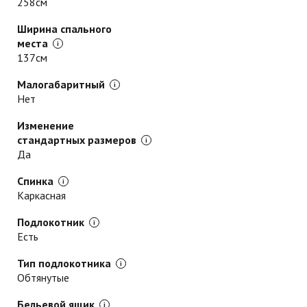
258см
Ширина спального
места
137см
Малогабаритный
Нет
Изменение
стандартных размеров
Да
Спинка
Каркасная
Подлокотник
Есть
Тип подлокотника
Обтянутые
Бельевой ящик