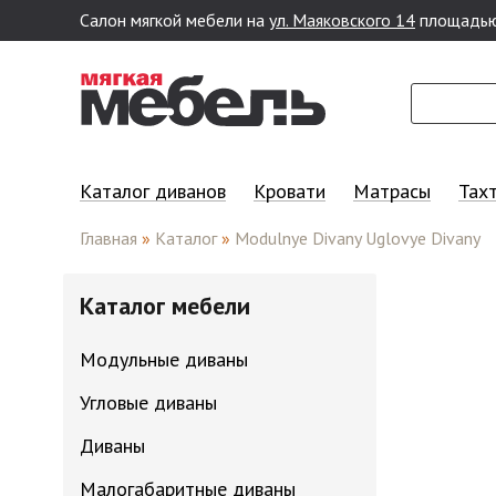
Салон мягкой мебели на
ул. Маяковского 14
площадью
Перейти к основному содержанию
Каталог диванов
Кровати
Матрасы
Тах
Главная
»
Каталог
»
Modulnye Divany Uglovye Divany
Каталог мебели
Модульные диваны
Угловые диваны
Диваны
Малогабаритные диваны