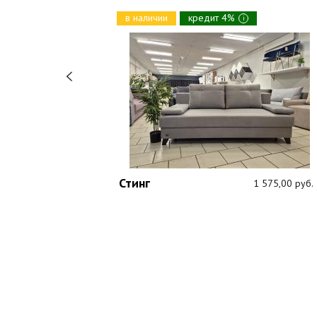
в наличии
кредит 4%
i
Стинг
1 089,00 руб.
1 575,00 руб.