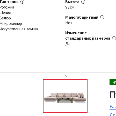
Тип ткани
Высота
Рогожка
92см
Шенил
Малогабаритный
Велюр
Нет
Микровелюр
Искусственная замша
Изменение
стандартных размеров
Да
к
П
Ра
До