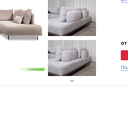
от
По