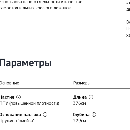
использовать по отдельности в качестве
самостоятельных кресел и лежанок.
д
В
П
х
Параметры
Основные
Размеры
Настил
Длина
ППУ (повышенной плотности)
376см
Основание настила
Глубина
Пружина "змейка"
229см