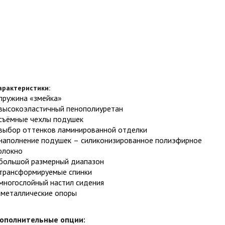
арактеристики:
пружина «змейка»
высокоэластичный пенополиуретан
съёмные чехлы подушек
выбор оттенков ламинированной отделки
наполнение подушек – силиконизированное полиэфирное
олокно
большой размерный диапазон
трансформируемые спинки
многослойный настил сидения
металлические опоры
ополнительные опции: