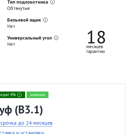
Тип подлокотника
Обтянутые
Бельевой ящик
Нет
18
Универсальный угол
Нет
месяцев
гарантии
редит 4%
новинка
i
уф (В3.1)
ссрочка до 24 месяцев
ставка и установка