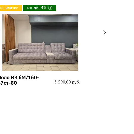
в наличии
кредит 4%
в наличии
i
Кредо (В1.8
модульный
Поло В4.6М/160-
37ст-80
3 590,00 руб.