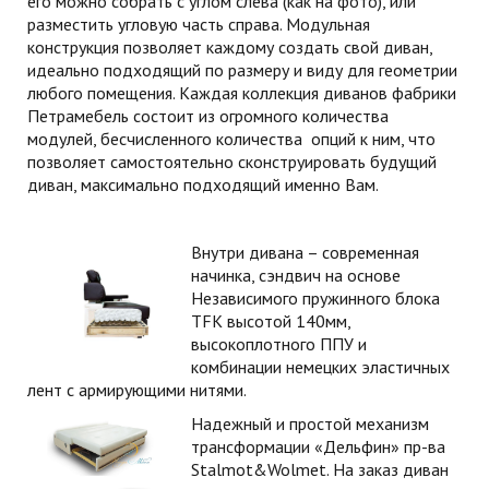
его можно собрать с углом слева (как на фото), или
разместить угловую часть справа. Модульная
конструкция позволяет каждому создать свой диван,
идеально подходящий по размеру и виду для геометрии
любого помещения. Каждая коллекция диванов фабрики
Петрамебель состоит из огромного количества
модулей, бесчисленного количества опций к ним, что
позволяет самостоятельно сконструировать будущий
диван, максимально подходящий именно Вам.
Внутри дивана – современная
начинка, сэндвич на основе
Независимого пружинного блока
TFK высотой 140мм,
высокоплотного ППУ и
комбинации немецких эластичных
лент с армирующими нитями.
Надежный и простой механизм
трансформации «Дельфин» пр-ва
Stalmot&Wolmet. На заказ диван