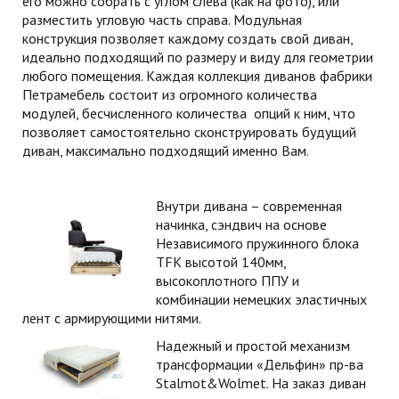
его можно собрать с углом слева (как на фото), или
разместить угловую часть справа. Модульная
конструкция позволяет каждому создать свой диван,
идеально подходящий по размеру и виду для геометрии
любого помещения. Каждая коллекция диванов фабрики
Петрамебель состоит из огромного количества
модулей, бесчисленного количества опций к ним, что
позволяет самостоятельно сконструировать будущий
диван, максимально подходящий именно Вам.
Внутри дивана – современная
начинка, сэндвич на основе
Независимого пружинного блока
TFK высотой 140мм,
высокоплотного ППУ и
комбинации немецких эластичных
лент с армирующими нитями.
Надежный и простой механизм
трансформации «Дельфин» пр-ва
Stalmot&Wolmet. На заказ диван