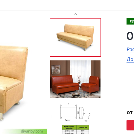
к
О
Ра
До
от