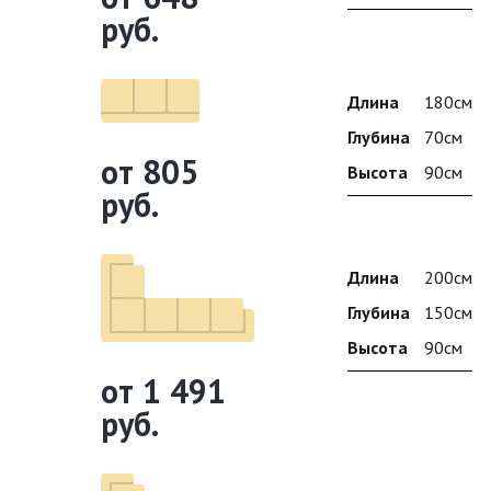
руб.
Длина
180см
Глубина
70см
от 805
Высота
90см
руб.
Длина
200см
Глубина
150см
Высота
90см
от 1 491
руб.