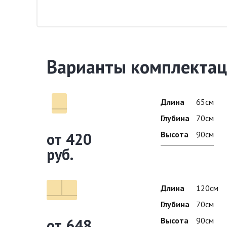
Варианты комплектац
Длина
65см
Глубина
70см
от 420
Высота
90см
руб.
Длина
120см
Глубина
70см
от 648
Высота
90см