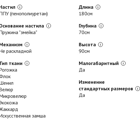
Настил
Длина
ППУ (пенополиуретан)
180см
Основание настила
Глубина
Пружина "змейка"
70см
Механизм
Высота
Не раскладной
90см
Тип ткани
Малогабаритный
Рогожка
Да
Флок
Изменение
Шенил
стандартных размеров
Велюр
Да
Микровелюр
Экокожа
Жаккард
Искусственная замша