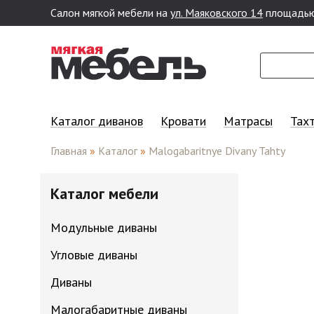
Салон мягкой мебели на
ул. Маяковского 14
площадью
Перейти к основному содержанию
Каталог диванов
Кровати
Матрасы
Тах
Главная
»
Каталог
»
Malogabaritnye Divany Tahty
Каталог мебели
Модульные диваны
Угловые диваны
Диваны
Малогабаритные диваны