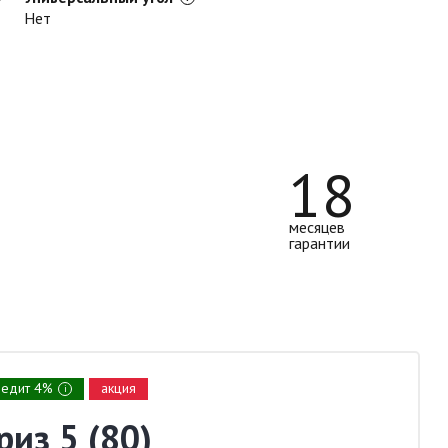
Нет
18
месяцев
гарантии
редит 4%
акция
i
риз 5 (80)