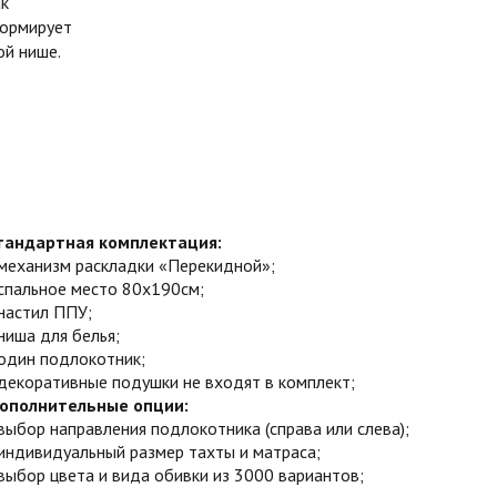
ак
формирует
ой нише.
тандартная комплектация:
механизм раскладки «Перекидной»;
спальное место 80х190см;
настил ППУ;
ниша для белья;
один подлокотник;
декоративные подушки не входят в комплект;
ополнительные опции:
выбор направления подлокотника (справа или слева);
индивидуальный размер тахты и матраса;
выбор цвета и вида обивки из 3000 вариантов;