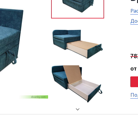
Ра
До
78
от
По