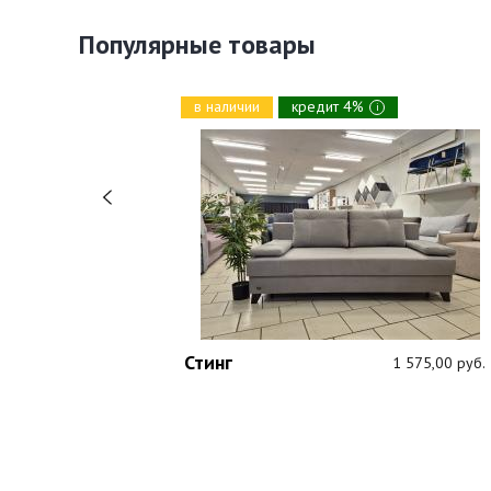
Популярные товары
в наличии
кредит 4%
i
Стинг
1 089,00 руб.
1 575,00 руб.