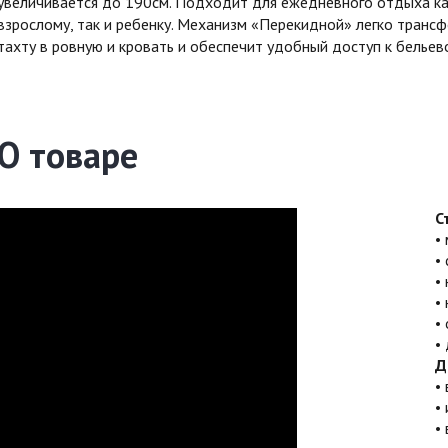
увеличивается до 190см. Подходит для ежедневного отдыха к
взрослому, так и ребенку. Механизм «Перекидной» легко транс
тахту в ровную и кровать и обеспечит удобный доступ к бельев
О товаре
С
Д