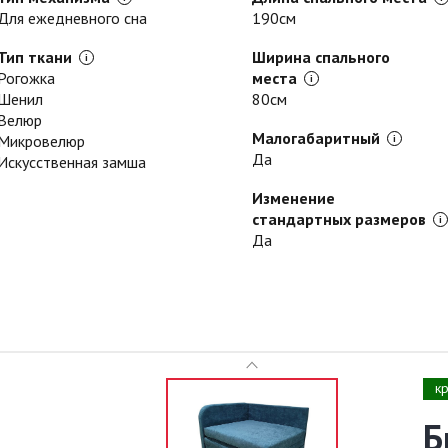
Для ежедневного сна
190см
Тип ткани
Ширина спального
Рогожка
места
Шенил
80см
Велюр
Малогабаритный
Микровелюр
Да
Искусственная замша
Изменение
стандартных размеров
Да
к
Б