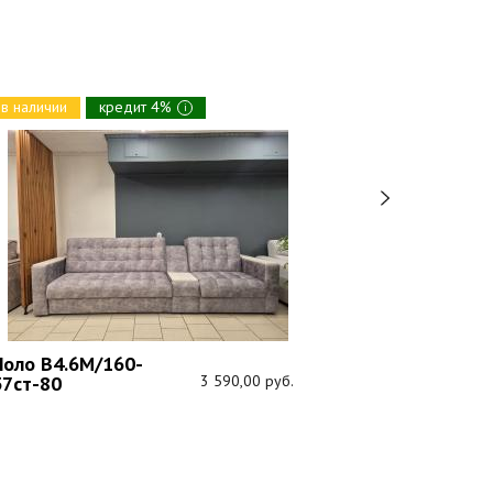
в наличии
кредит 4%
в наличии
i
Кредо (В1.8
модульный
Поло В4.6М/160-
37ст-80
3 590,00 руб.