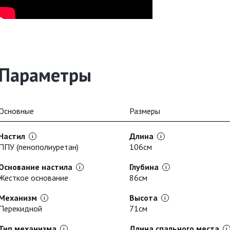
Параметры
Основные
Размеры
Настил
Длина
ППУ (пенополиуретан)
106см
Основание настила
Глубина
Жесткое основание
86см
Механизм
Высота
Перекидной
71см
Тип механизма
Длина спального места