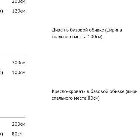
200см
я)
120см
Диван в базовой обивке (ширина
спального места 100см).
200см
я)
100см
Кресло-кровать в базовой обивке (шир
спального места 80см).
200см
я)
80см