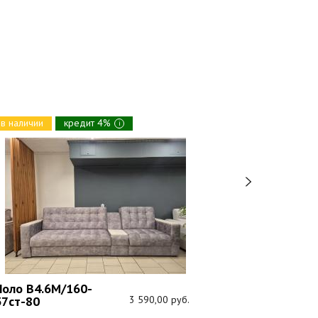
в наличии
кредит 4%
в наличии
i
Кредо (В1.8
модульный
Поло В4.6М/160-
37ст-80
3 590,00 руб.