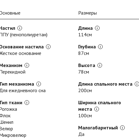
Основные
Размеры
Настил
Длина
ППУ (пенополиуретан)
114см
Основание настила
Глубина
Жесткое основание
87см
Механизм
Высота
Перекидной
78см
Тип механизма
Длина спального места
Для ежедневного сна
200см
Тип ткани
Ширина спального
Рогожка
места
Флок
100см
Шенил
Малогабаритный
Велюр
Да
Микровелюр