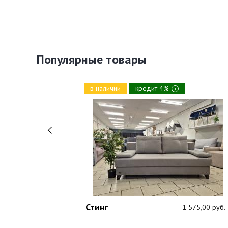
Популярные товары
в наличии
кредит 4%
i
Стинг
1 089,00 руб.
1 575,00 руб.