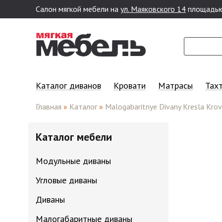
Салон мягкой мебели на
ул. Маяковского 14
площадью
Перейти к основному содержанию
Каталог диванов
Кровати
Матрасы
Тах
Главная
»
Каталог
»
Malogabaritnye Divany Kresla Krov
Каталог мебели
Модульные диваны
Угловые диваны
Диваны
Малогабаритные диваны