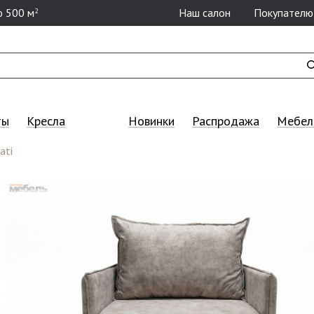
 500 м
Наш салон
Покупателю
2
ты
Кресла
Новинки
Распродажа
Мебель
ati