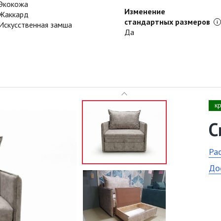
Экокожа
Изменение
Жаккард
стандартных размеров
Искусственная замша
Да
к
С
Ра
До