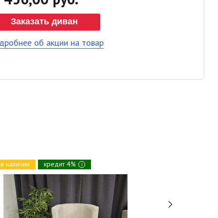
Заказать диван
дробнее об акции на товар
в наличии
кредит 4%
в наличии
i
Поло В4.5М