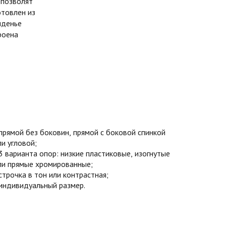
 позволят
отовлен из
иденье
роена
прямой без боковин, прямой с боковой спинкой
ли угловой;
3 варианта опор: низкие пластиковые, изогнутые
ли прямые хромированные;
строчка в тон или контрастная;
индивидуальный размер.