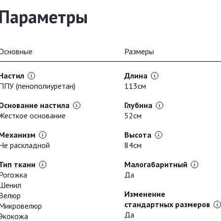
Параметры
Основные
Размеры
Настил
Длина
ППУ (пенополиуретан)
113см
Основание настила
Глубина
Жесткое основание
52см
Механизм
Высота
Не раскладной
84см
Тип ткани
Малогабаритный
Рогожка
Да
Шенил
Изменение
Велюр
стандартных размеров
Микровелюр
Да
Экокожа