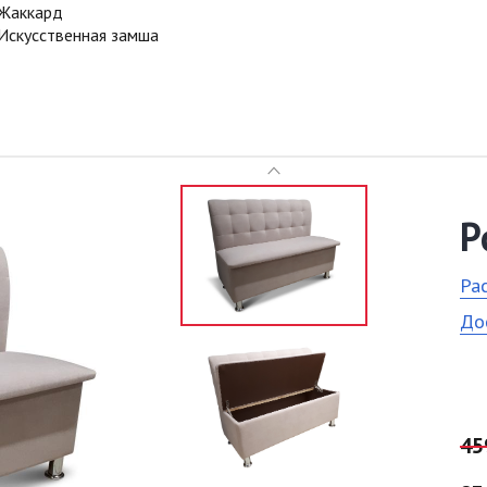
Жаккард
Искусственная замша
Р
Ра
До
45