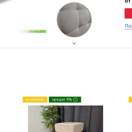
от
По
в наличии
кредит 4%
i