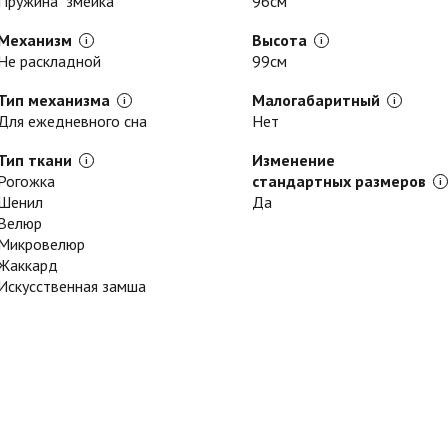
Пружина "змейка"
96см
Механизм
Высота
Не раскладной
99см
Тип механизма
Малогабаритный
Для ежедневного сна
Нет
Тип ткани
Изменение
Рогожка
стандартных размеров
Шенил
Да
Велюр
Микровелюр
Жаккард
Искусственная замша