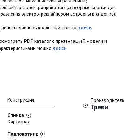
реклайнер с механическим управлением;
реклайнер с электроприводом (сенсорные кнопки для
правления электро-реклайнером встроены в сидение);
здесь
арианты диванов коллекции «Бест»
.
осмотреть PDF каталог с презентацией модели и
здесь
арактеристиками можно
.
Конструкция
Производитель
Треви
Спинка
Каркасная
Подлокотник