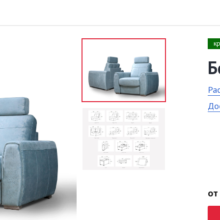
к
Б
Ра
До
от