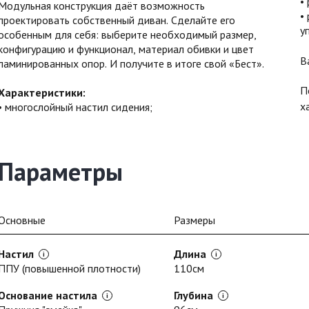
Модульная конструкция даёт возможность
проектировать собственный диван. Сделайте его
у
особенным для себя: выберите необходимый размер,
конфигурацию и функционал, материал обивки и цвет
В
ламинированных опор. И получите в итоге свой «Бест».
П
Характеристики:
х
многослойный настил сидения;
Параметры
Основные
Размеры
Настил
Длина
ППУ (повышенной плотности)
110см
Основание настила
Глубина