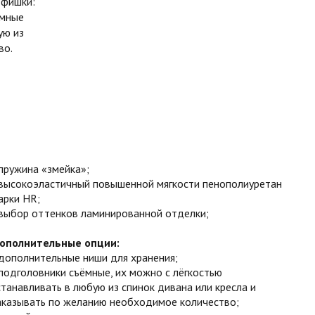
 фишки:
ёмные
ую из
во.
пружина «змейка»;
высокоэластичный повышенной мягкости пенополиуретан
арки HR;
выбор оттенков ламинированной отделки;
ополнительные опции:
дополнительные ниши для хранения;
подголовники съёмные, их можно с лёгкостью
станавливать в любую из спинок дивана или кресла и
аказывать по желанию необходимое количество;