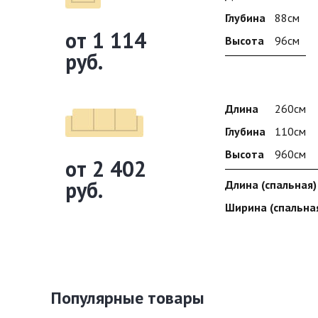
Глубина
88см
от 1 114
Высота
96см
руб.
Длина
260см
Глубина
110см
Высота
960см
от 2 402
руб.
Длина (спальная)
Ширина (спальна
Популярные товары