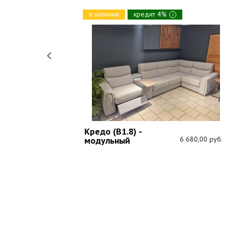
в наличии
кредит 4%
i
Кредо (В1.8) -
1 089,00 руб.
модульный
6 680,00 руб.