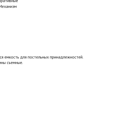
коративные
 Механизм
ины съемные.