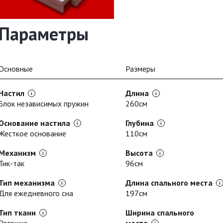
Параметры
Основные
Размеры
Настил
Длина
Блок независимых пружин
260см
Основание настила
Глубина
Жесткое основание
110см
Механизм
Высота
Тик-так
96см
Тип механизма
Длина спального места
Для ежедневного сна
197см
Тип ткани
Ширина спального