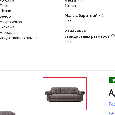
Рогожка
места
Флок
150см
Шенил
Малогабаритный
Велюр
Нет
Микровелюр
Экокожа
Изменение
Жаккард
стандартных размеров
Искусственная замша
Нет
к
А
Ра
До