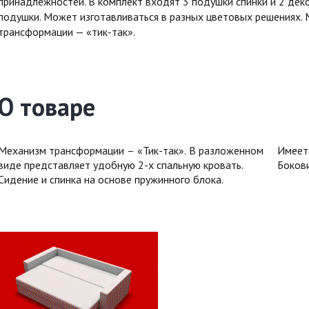
принадлежностей. В комплект входят 3 подушки спинки и 2 де
подушки. Может изготавливаться в разных цветовых решениях.
трансформации — «тик-так».
О товаре
Механизм трансформации – «Тик-так». В разложенном
Имеется емкость для постельных принадлежностей.
виде представляет удобную 2-х спальную кровать.
Боков
Сидение и спинка на основе пружинного блока.