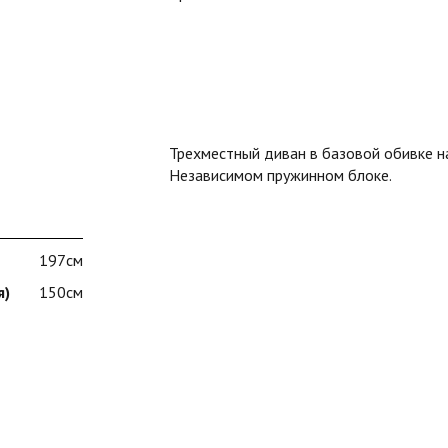
Трехместный диван в базовой обивке н
Независимом пружинном блоке.
197см
я)
150см