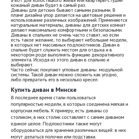
а вот для холостяцкого жилья или квартиры-студии
кожаный диван будет в самый раз.
Диваны для детских бывают самыми разными. В
плане дизайна упор делается на цветовые решения и
использование различных изображений. Применяются
натуральные материалы, диваны для детских комнат
делают максимально комфортными и безопасными.
Диваны в спальнях не очень часто ставят, но если
есть такое желание, то выбирают небольшие модели,
в которых нет массивных подлокотников. Диван в
спальне будет служить местом для отдыха и в
некотором роде выполнять функцию декоративного
элемента. Исходя из этого диван в спальню и
выбирают.
Часто сейчас покупают угловые диваны модульной
системы. Такой диван можно сложить как угодно,
либо превратить его в несколько кресел.
Купить диван в Минске
В последнее время стали пользоваться
популярностью модели, в которых соединена мягкая и
корпусная мебель. К примеру, есть диваны со
столиком, в них столик составляет с самим диваном
единое целое. Подлокотники также могут
оборудоваться для хранения различных вещей: в них
могут делаться полочки или подставки.