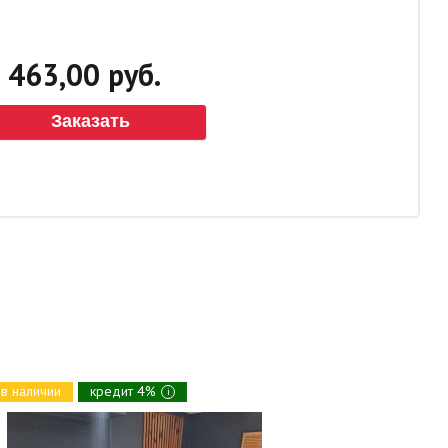
463,00 руб.
Заказать
в наличии
кредит 4%
в наличии
i
Банкетка М