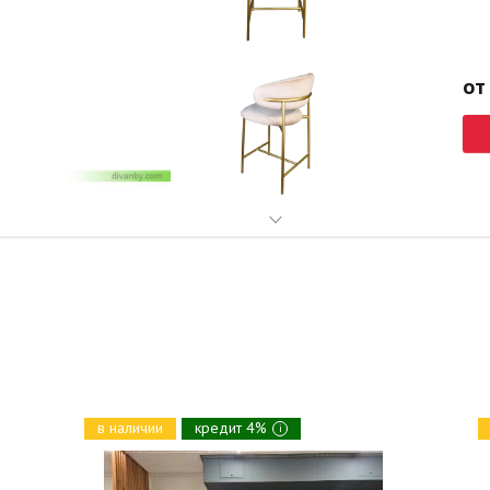
от
в наличии
кредит 4%
i