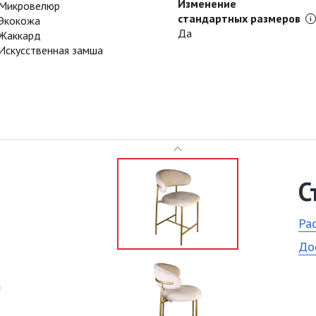
Изменение
Микровелюр
стандартных размеров
Экокожа
Да
Жаккард
Искусственная замша
С
Ра
До